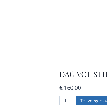
DAG VOL STI
€
160,00
DAG
Toevoegen a
VOL