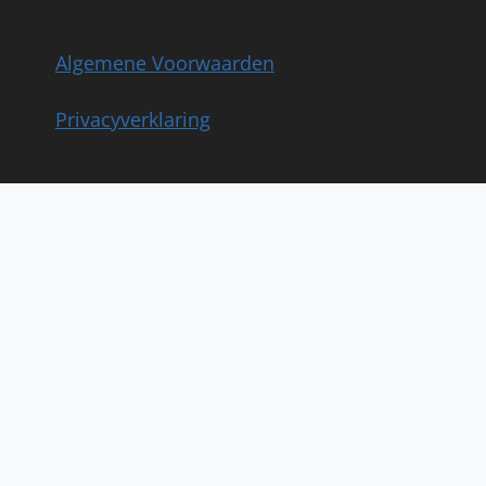
Algemene Voorwaarden
Privacyverklaring
Toggle
Coaching Mannen
submenu
1:1 coaching
Toggle
Liefdesrelaties
submenu
1:2 sessie
Toggle
VOL-RETREATS
submenu
AVOND VOL LIEFDE
DAG VOL STILTE
Bedrijfsmeditatie & meer