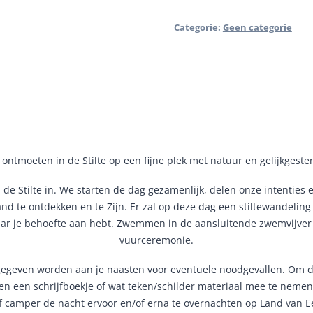
STILTE
aantal
Categorie:
Geen categorie
f ontmoeten in de Stilte op een fijne plek met natuur en gelijkgest
de Stilte in. We starten de dag gezamenlijk, delen onze intenties
land te ontdekken en te Zijn. Er zal op deze dag een stiltewandelin
 waar je behoefte aan hebt. Zwemmen in de aansluitende zwemvijve
vuurceremonie.
geven worden aan je naasten voor eventuele noodgevallen. Om de u
en een schrijfboekje of wat teken/schilder materiaal mee te nemen
 of camper de nacht ervoor en/of erna te overnachten op Land van 