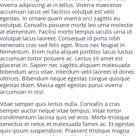
viverra adipiscing at in tellus. Viverra maecenas
accumsan lacus vel facilisis volutpat est velit
egestas. In ornare quam viverra orci sagittis eu
volutpat. Convallis posuere morbi leo urna molestie
at elementum. Facilisi morbi tempus iaculis urna id
volutpat lacus laoreet. Consequat id porta nibh
venenatis cras sed felis eget. Risus nec feugiat in
fermentum. Enim nulla aliquet porttitor lacus luctus
accumsan tortor posuere ac. Lectus sit amet est
placerat in. Sapien nec sagittis aliquam malesuada
bibendum arcu vitae. Interdum velit laoreet id donec
ultrices. Bibendum neque egestas congue quisque
egestas diam. Massa eget egestas purus viverra
accumsan in nisl.
Vitae semper quis lectus nulla. Convallis a cras
semper auctor neque vitae tempus. Vitae tortor
condimentum lacinia quis vel eros. Morbi tristique
senectus et netus et malesuada fames ac. Et egestas
quis ipsum suspendisse. Praesent tristique magna