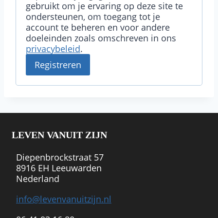
gebruikt om je ervaring op deze site te
ondersteunen, om toegang tot je
t
account te beheren en voor andere
doeleinden zoals omschreven in ons
privacybeleid
.
Registreren
LEVEN VANUIT ZIJN
Diepenbrockstraat 57
8916 EH Leeuwarden
Nederland
info@levenvanuitzijn.nl