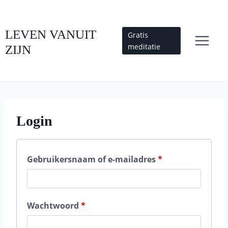
Doorgaan
naar
inhoud
LEVEN VANUIT
Gratis
meditatie
ZIJN
Login
V
Gebruikersnaam of e-mailadres
*
e
r
V
Wachtwoord
*
e
e