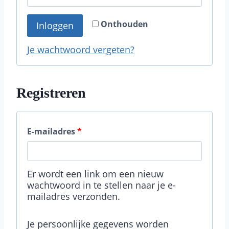
i
r
Onthouden
Inloggen
s
e
t
Je wachtwoord vergeten?
i
s
Registreren
t
V
E-mailadres
*
e
r
Er wordt een link om een nieuw
wachtwoord in te stellen naar je e-
e
mailadres verzonden.
i
Je persoonlijke gegevens worden
s